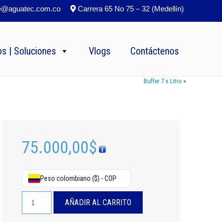
e@aguatec.com.co
Carrera 65 No 75 – 32 (Medellín)
s | Soluciones
Vlogs
Contáctenos
Buffer 7 x Litro
»
75.000,00
$
Peso colombiano ($) - COP
Buffer
AÑADIR AL CARRITO
10
x