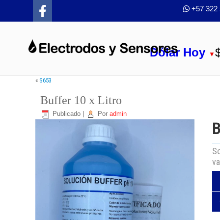
+57 322 
Dólar Hoy
▼
«
S653
Buffer 10 x Litro
Publicado
|
Por
admin
B
So
va