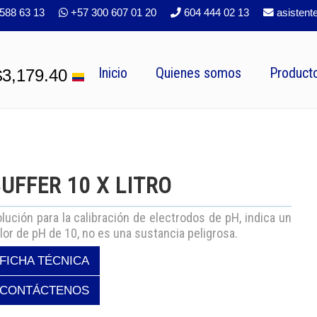
588 63 13
+57 300 607 01 20
604 444 02 13
asistent
Inicio
Quienes somos
Producto
$3,179.40
UFFER 10 X LITRO
lución para la calibración de electrodos de pH, indica un
lor de pH de 10, no es una sustancia peligrosa.
FICHA TÉCNICA
CONTÁCTENOS