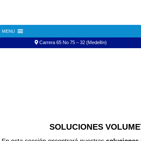
+57 322 588 63 13
+57 300 607 01 20
MENU
604 444 02 13
asistente@aguatec.com.co
Carrera 65 No 75 – 32 (Medellín)
SOLUCIONES VOLU
NORMALIZAD
SOLUCIONES VOLUME