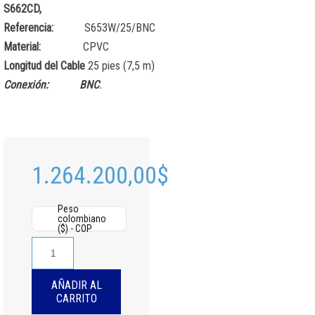
S662CD,
Referencia:
S653W/25/BNC
Material:
CPVC
Longitud del Cable
25 pies (7,5 m)
Conexión: BNC
.
1.264.200,00
$
Peso
colombiano
($) - COP
S600
Series
Cable,
AÑADIR AL
CPVC,
CARRITO
WP