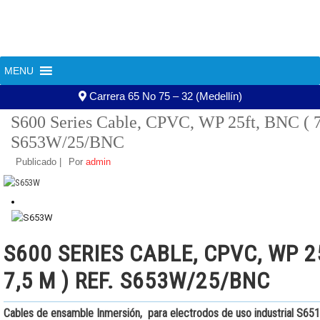
+57 322 588 63 13
+57 300 607 01 20
MENU
604 444 02 13
asistente@aguatec.com.co
«
S600 Series Cable, CPVC, WP 20ft, BNC ( 6 m ) Ref. S653W/20/BNC
S600 Series 
Carrera 65 No 75 – 32 (Medellín)
S600 Series Cable, CPVC, WP 25ft, BNC ( 7
S653W/25/BNC
Publicado
|
Por
admin
S600 SERIES CABLE, CPVC, WP 2
7,5 M ) REF. S653W/25/BNC
Cables de ensamble Inmersión, para electrodos de uso industrial S6