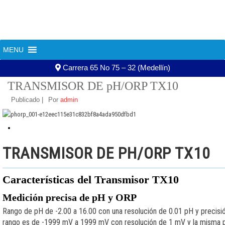
+57 322 588 63 13
+57 300 607 01 20
MENU
604 444 02 13
asistente@aguatec.com.co
«
TRANSMISOR pH/ORP Ref. TX100
TRANS
Carrera 65 No 75 – 32 (Medellín)
TRANSMISOR DE pH/ORP TX10
Publicado
|
Por
admin
TRANSMISOR DE PH/ORP TX10
Características del Transmisor TX10
Medición precisa de pH y ORP
Rango de pH de -2.00 a 16.00 con una resolución de 0.01 pH y precisió
rango es de -1999 mV a 1999 mV con resolución de 1 mV y la misma p