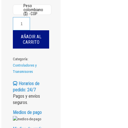
Peso
colombiano
($) - COP
TRANSMISOR
DE
pH/ORP
AÑADIR AL
TX10
CARRITO
cantidad
Categoría:
Controladores y
Transmisores
Horarios de
pedido: 24/7
Pagos y envíos
seguros.
Medios de pago