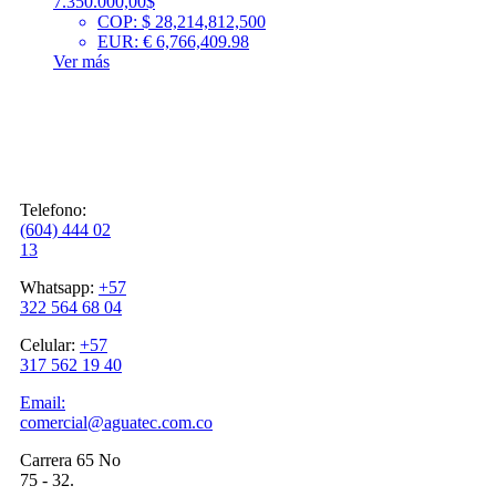
7.350.000,00
$
COP
:
$ 28,214,812,500
EUR
:
€ 6,766,409.98
Ver más
Contáctenos
Telefono:
(604) 444 02
13
Whatsapp:
+57
322 564 68 04
Celular:
+57
317 562 19 40
Email:
comercial@aguatec.com.co
Carrera 65 No
75 - 32.