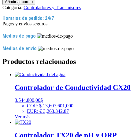
Añadir al carrito
Categoría:
Controladores y Transmisores
Horarios de pedido: 24/7
Pagos y envíos seguros.
Medios de pago
Medios de envío
Productos relacionados
Controlador de Conductividad CX20
3.544.800,00
$
COP
:
$ 13,607,601,000
EUR
:
€ 3,263,342.87
Ver más
Controlador TX20 de pH y ORP