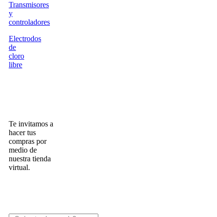
Transmisores
y
controladores
Electrodos
de
cloro
libre
Compra en
Linea
Te invitamos a
hacer tus
compras por
medio de
nuestra tienda
virtual.
Que buscas