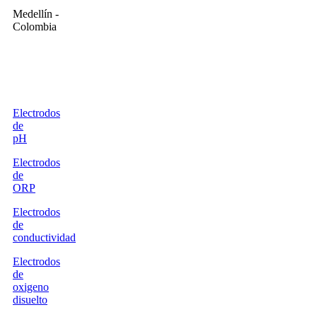
Medellín -
Colombia
Nuestros
productos
Electrodos
de
pH
Electrodos
de
ORP
Electrodos
de
conductividad
Electrodos
de
oxigeno
disuelto