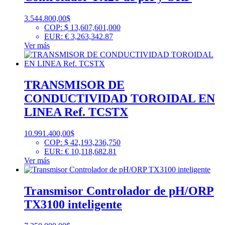
3.544.800,00
$
COP
:
$ 13,607,601,000
EUR
:
€ 3,263,342.87
Ver más
TRANSMISOR DE
CONDUCTIVIDAD TOROIDAL EN
LINEA Ref. TCSTX
10.991.400,00
$
COP
:
$ 42,193,236,750
EUR
:
€ 10,118,682.81
Ver más
Transmisor Controlador de pH/ORP
TX3100 inteligente