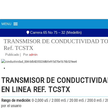
+57 322 588 63 13
+57 300 607 01 20
MENU
604 444 02 13
asistente@aguatec.com.co
«
TRANSMISOR DE CONDUCTIVIDAD TOROIDAL TCSMA
ELECTRODO 
Carrera 65 No 75 – 32 (Medellín)
TRANSMISOR DE CONDUCTIVIDAD TO
Ref. TCSTX
Publicado
|
Por
admin
TRANSMISOR DE CONDUCTIVIDA
EN LINEA REF. TCSTX
Rango de medición:
0-2,000 uS / 2.000 mS / 20.00 mS / 200.0 mS / 
por el usuario