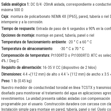
Salida analógica 1:
DC 0/4 -20mA aislada, correspondiente a conductivid
máxima 500 Ω
Caja:
montura de policarbonato NEMA 4X (IP65), pared, tubería o riel D
intemperie y a la corrosión.
Tiempo de respuesta:
Entrada de paso de 6 segundos a 90% en la conf
Opciones de montaje:
montaje en pared, tubería, panel o riel
Temperatura de funcionamiento ambiente
: -20 ° C a 60 ° C
Temperatura de almacenamiento
: -30 ° C a 70 ° C
Compensación de temperatura:
Pt100RTD o Pt1000RTD. ATC es selecci
4% / Deg C
Requisito de alimentación:
16-35 V CC (dispositivo de 2 hilos)
Dimensiones:
4.4 «(112 mm) de alto x 4.4 ‘» (112 mm) de ancho x 3.5
Peso:
1 lb (0.45 kg)
Nuestro medidor de conductividad toroidal en línea TCSTX y transmis
diseñado para monitorear el tratamiento del agua en aplicaciones agre
revestimientos. La unidad presenta salidas aisladas con compensación
programable por el usuario. Construcción duradera con carcasa con cl
Instalación simple para montaje en pared, tubería, panel o riel. Úselo 