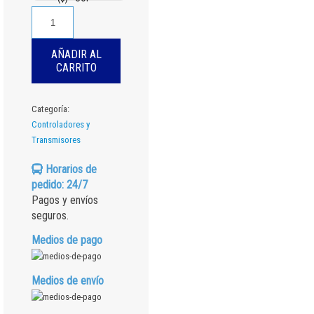
TRANSMISOR
DE
CONDUCTIVIDAD
AÑADIR AL
TOROIDAL
CARRITO
EN
LINEA
Ref.
Categoría:
TCSTX
Controladores y
cantidad
Transmisores
Horarios de
pedido: 24/7
Pagos y envíos
seguros.
Medios de pago
Medios de envío